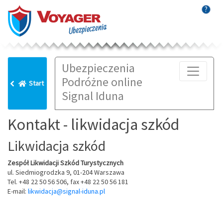
?
Ubezpieczenia
Podróżne online
Start
Signal Iduna
Kontakt - likwidacja szkód
Likwidacja szkód
Zespół Likwidacji Szkód Turystycznych
ul. Siedmiogrodzka 9, 01-204 Warszawa
Tel. +48 22 50 56 506, fax +48 22 50 56 181
E-mail:
likwidacja@signal-iduna.pl