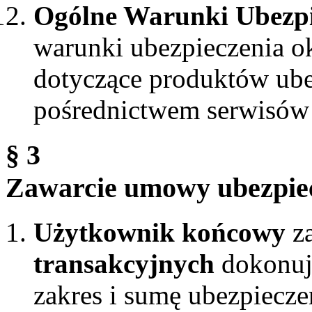
Ogólne Warunki Ubezp
warunki ubezpieczenia o
dotyczące produktów ub
pośrednictwem serwisów 
§ 3
Zawarcie umowy ubezpie
Użytkownik końcowy
za
transakcyjnych
dokonuje
zakres i sumę ubezpiecze