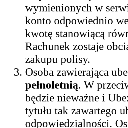
wymienionych w serwi
konto odpowiednio we
kwotę stanowiącą równ
Rachunek zostaje obci
zakupu polisy.
Osoba zawierająca ub
pełnoletnią
. W przec
będzie nieważne i Ubez
tytułu tak zawartego u
odpowiedzialności. Os