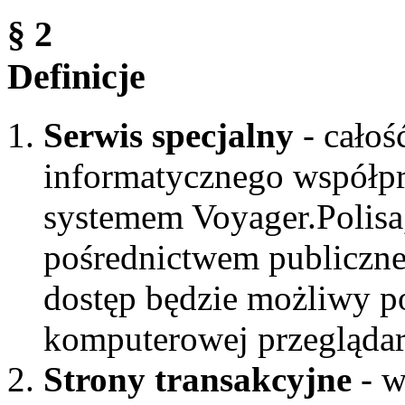
§ 2
Definicje
Serwis specjalny
- całoś
informatycznego współpr
systemem Voyager.Polisa
pośrednictwem publicznej
dostęp będzie możliwy po
komputerowej przeglądark
Strony transakcyjne
- w