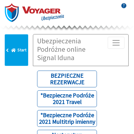
?
Ubezpieczenia
Podróżne online
Start
Signal Iduna
BEZPIECZNE
REZERWACJE
*Bezpieczne Podróże
2021 Travel
*Bezpieczne Podróże
2021 Multitrip imienny