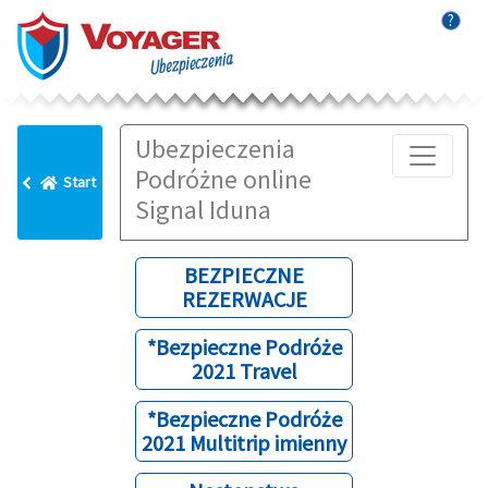
?
Ubezpieczenia
Podróżne online
Start
Signal Iduna
BEZPIECZNE
REZERWACJE
*Bezpieczne Podróże
2021 Travel
*Bezpieczne Podróże
2021 Multitrip imienny