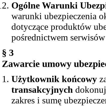
Ogólne Warunki Ubezp
warunki ubezpieczenia o
dotyczące produktów ub
pośrednictwem serwisów 
§ 3
Zawarcie umowy ubezpie
Użytkownik końcowy
za
transakcyjnych
dokonuje
zakres i sumę ubezpiecze