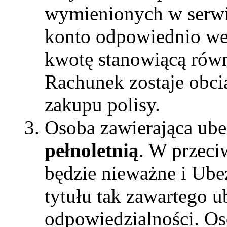
wymienionych w serwi
konto odpowiednio we
kwotę stanowiącą równ
Rachunek zostaje obci
zakupu polisy.
Osoba zawierająca ub
pełnoletnią
. W przec
będzie nieważne i Ubez
tytułu tak zawartego u
odpowiedzialności. Os