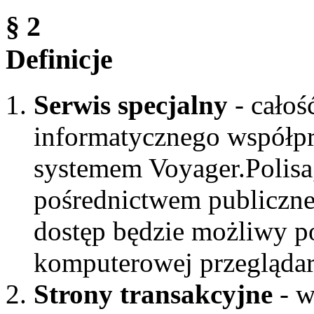
§ 2
Definicje
Serwis specjalny
- całoś
informatycznego współpr
systemem Voyager.Polisa
pośrednictwem publicznej
dostęp będzie możliwy po
komputerowej przeglądark
Strony transakcyjne
- w